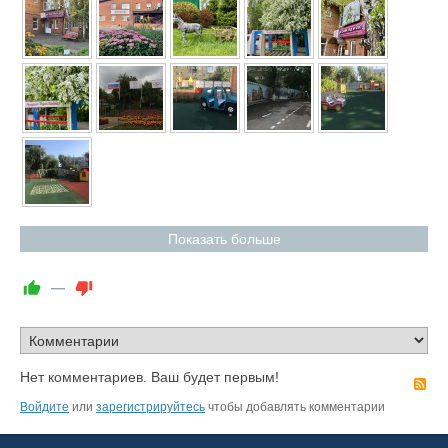
Показать больше
—
Нет комментариев. Ваш будет первым!
R
Войдите
или
зарегистрируйтесь
чтобы добавлять комментарии