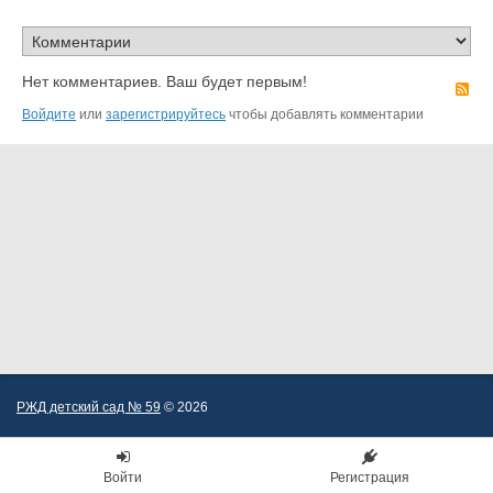
Нет комментариев. Ваш будет первым!
R
Войдите
или
зарегистрируйтесь
чтобы добавлять комментарии
РЖД детский сад № 59
© 2026
Войти
Регистрация