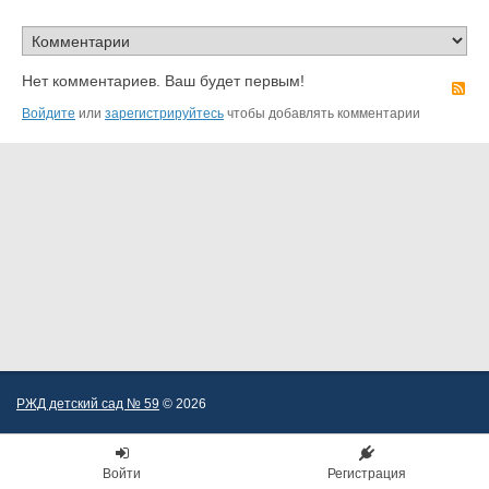
Нет комментариев. Ваш будет первым!
R
Войдите
или
зарегистрируйтесь
чтобы добавлять комментарии
РЖД детский сад № 59
© 2026
Войти
Регистрация