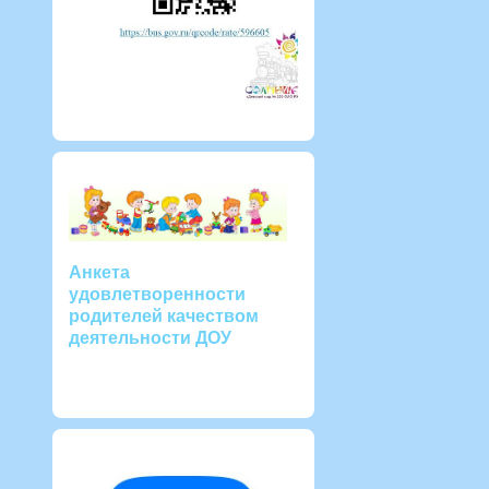
Анкета
удовлетворенности
родителей качеством
деятельности ДОУ