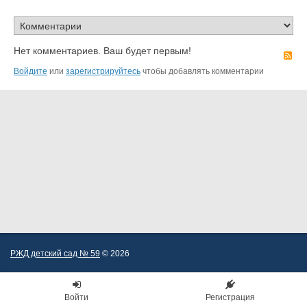
Нет комментариев. Ваш будет первым!
R
Войдите
или
зарегистрируйтесь
чтобы добавлять комментарии
РЖД детский сад № 59
© 2026
Войти
Регистрация