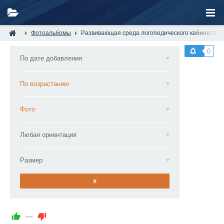
Фотоальбомы
Развивающая среда логопедического кабинета —
0
По дате добавления
По возрастанию
Фото
Любая ориентация
Размер
x
—