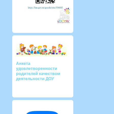
Анкета
удовлетворенности
родителей качеством
деятельности ДОУ