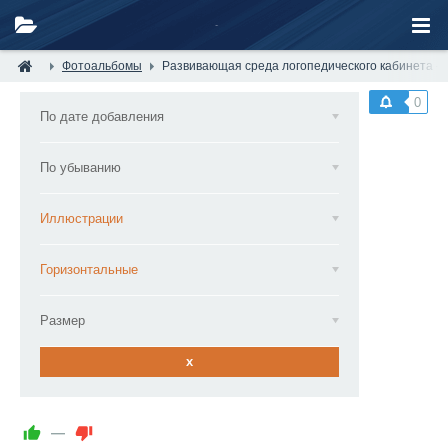
Фотоальбомы
Развивающая среда логопедического кабинета —
0
По дате добавления
По убыванию
Иллюстрации
Горизонтальные
Размер
x
—