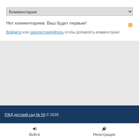
Нет комментариев. Ваш будет первым!
R
Войдите
или
зарегистрируйтесь
чтобы добавлять комментарии
РЖД детский сад № 59
© 2026
Войти
Регистрация