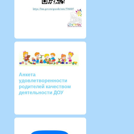
Анкета
удовлетворенности
родителей качеством
деятельности ДОУ