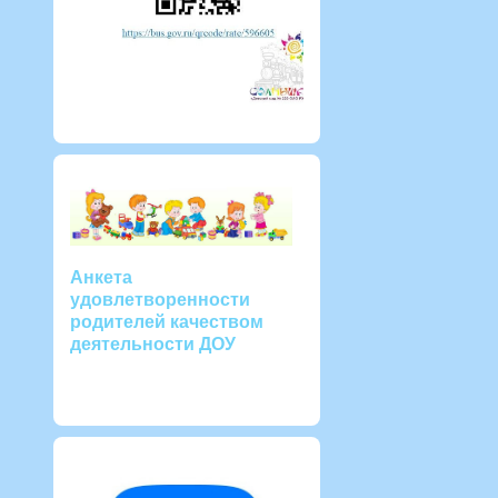
Анкета
удовлетворенности
родителей качеством
деятельности ДОУ