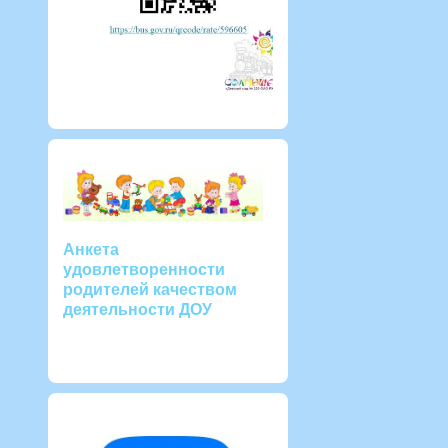
Анкета
удовлетворенности
родителей качеством
деятельности ДОУ