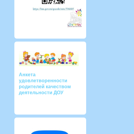
Анкета
удовлетворенности
родителей качеством
деятельности ДОУ