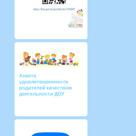
Анкета
удовлетворенности
родителей качеством
деятельности ДОУ