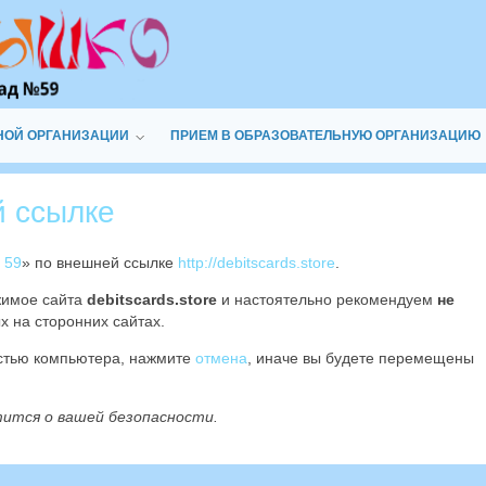
НОЙ ОРГАНИЗАЦИИ
ПРИЕМ В ОБРАЗОВАТЕЛЬНУЮ ОРГАНИЗАЦИЮ
й ссылке
 59
» по внешней ссылке
http://debitscards.store
.
жимое сайта
debitscards.store
и настоятельно рекомендуем
не
х на сторонних сайтах.
остью компьютера, нажмите
отмена
, иначе вы будете перемещены
тится о вашей безопасности.