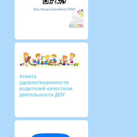
Анкета
удовлетворенности
родителей качеством
деятельности ДОУ