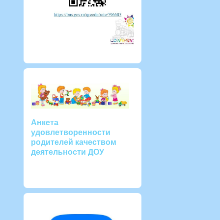
Анкета
удовлетворенности
родителей качеством
деятельности ДОУ