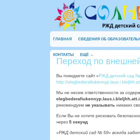
ГЛАВНАЯ
СВЕДЕНИЯ ОБ ОБРАЗОВАТЕЛЬ
КОНТАКТЫ
ЕЩЁ
Переход по внешне
Вы покидаете сайт «
РЖД детский сад №
http://elegbederafiukennyp.laus.i.bleljhh.a
Мы не несем ответственности за содер
elegbederafiukennyp.laus.i.bleljhh.att.i
рекомендуем
не указывать
никаких сво
Если Вы не хотите рисковать безопасн
через
4
секунд
«РЖД детский сад № 59» всегда забо