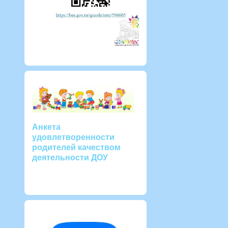
Анкета
удовлетворенности
родителей качеством
деятельности ДОУ