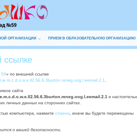
НОЙ ОРГАНИЗАЦИИ
ПРИЕМ В ОБРАЗОВАТЕЛЬНУЮ ОРГАНИЗАЦИЮ
й ссылке
 59
» по внешней ссылке
tt.ie.m.c.d.o.w.e.ll2.56.6.3burton.reneg.oog.l.eemail.2.1
.
жимое сайта
e.m.c.d.o.w.e.ll2.56.6.3burton.reneg.oog.l.eemail.2.1
и настоятель
их личных данных на сторонних сайтах.
остью компьютера, нажмите
отмена
, иначе вы будете перемещены
тится о вашей безопасности.