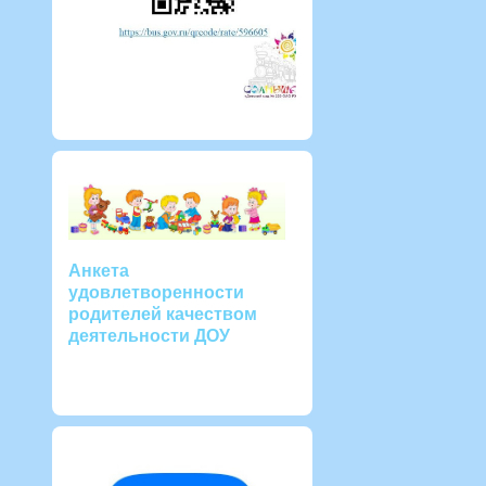
Анкета
удовлетворенности
родителей качеством
деятельности ДОУ