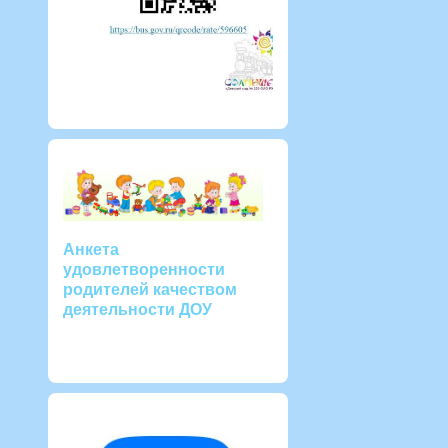
Анкета
удовлетворенности
родителей качеством
деятельности ДОУ