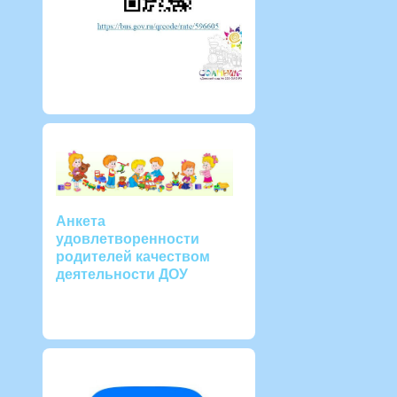
Анкета
удовлетворенности
родителей качеством
деятельности ДОУ