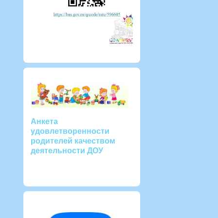
Анкета
удовлетворенности
родителей качеством
деятельности ДОУ