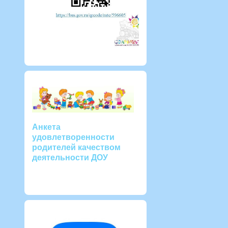
Анкета
удовлетворенности
родителей качеством
деятельности ДОУ