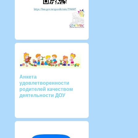
Анкета
удовлетворенности
родителей качеством
деятельности ДОУ