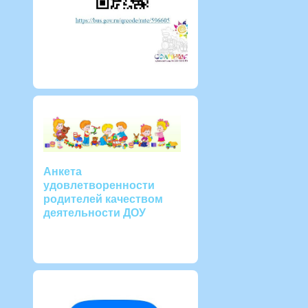
Анкета
удовлетворенности
родителей качеством
деятельности ДОУ