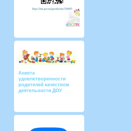
Анкета
удовлетворенности
родителей качеством
деятельности ДОУ