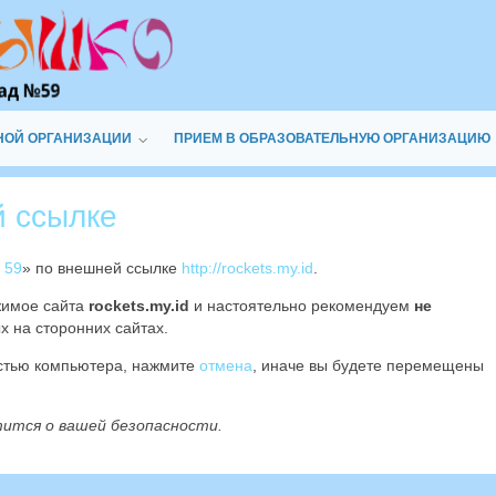
НОЙ ОРГАНИЗАЦИИ
ПРИЕМ В ОБРАЗОВАТЕЛЬНУЮ ОРГАНИЗАЦИЮ
й ссылке
 59
» по внешней ссылке
http://rockets.my.id
.
жимое сайта
rockets.my.id
и настоятельно рекомендуем
не
х на сторонних сайтах.
остью компьютера, нажмите
отмена
, иначе вы будете перемещены
тится о вашей безопасности.