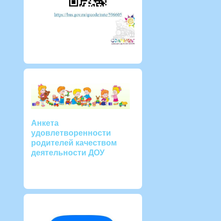
Анкета
удовлетворенности
родителей качеством
деятельности ДОУ