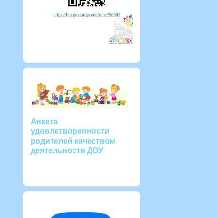
Анкета
удовлетворенности
родителей качеством
деятельности ДОУ