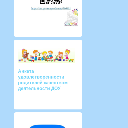
Анкета
удовлетворенности
родителей качеством
деятельности ДОУ