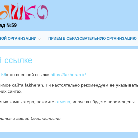
НОЙ ОРГАНИЗАЦИИ
ПРИЕМ В ОБРАЗОВАТЕЛЬНУЮ ОРГАНИЗАЦИЮ
й ссылке
 59
» по внешней ссылке
https://fakheran.ir/
.
жимое сайта
fakheran.ir
и настоятельно рекомендуем
не указыват
них сайтах.
остью компьютера, нажмите
отмена
, иначе вы будете перемещены
тится о вашей безопасности.