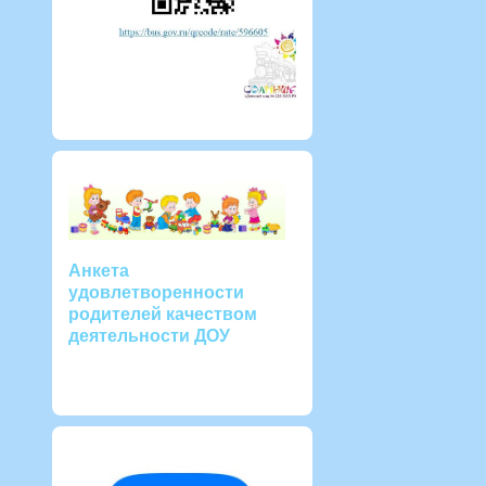
Анкета
удовлетворенности
родителей качеством
деятельности ДОУ