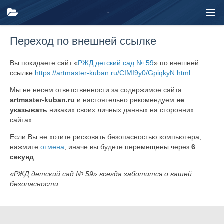
Переход по внешней ссылке
Вы покидаете сайт «
РЖД детский сад № 59
» по внешней
ссылке
https://artmaster-kuban.ru/CIMI9y0/GpiqkyN.html
.
Мы не несем ответственности за содержимое сайта
artmaster-kuban.ru
и настоятельно рекомендуем
не
указывать
никаких своих личных данных на сторонних
сайтах.
Если Вы не хотите рисковать безопасностью компьютера,
нажмите
отмена
, иначе вы будете перемещены через
6
секунд
«РЖД детский сад № 59» всегда заботится о вашей
безопасности.