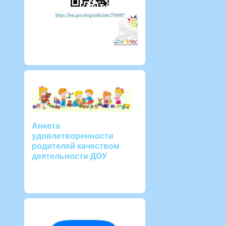
Анкета
удовлетворенности
родителей качеством
деятельности ДОУ