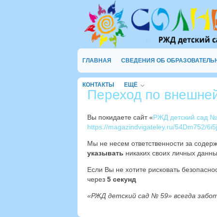
ГЛАВНАЯ
СВЕДЕНИЯ ОБ ОБРАЗОВАТЕЛЬ
КОНТАКТЫ
ЕЩЁ
Переход по внешне
Вы покидаете сайт «
РЖД детский сад №
https://magazindvigateley.ru/54Dm752/6i5j
Мы не несем ответственности за содер
указывать
никаких своих личных данны
Если Вы не хотите рисковать безопасн
через
4
секунд
«РЖД детский сад № 59» всегда забо