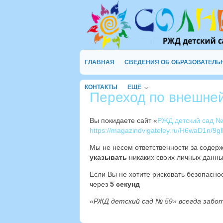
ГЛАВНАЯ
СВЕДЕНИЯ ОБ ОБРАЗОВАТЕЛЬ
КОНТАКТЫ
ЕЩЁ
Переход по внешне
Вы покидаете сайт «
РЖД детский сад №
https://magazindvigateley.ru/H6waD1n/9gl
Мы не несем ответственности за содер
указывать
никаких своих личных данны
Если Вы не хотите рисковать безопасн
через
4
секунд
«РЖД детский сад № 59» всегда забо