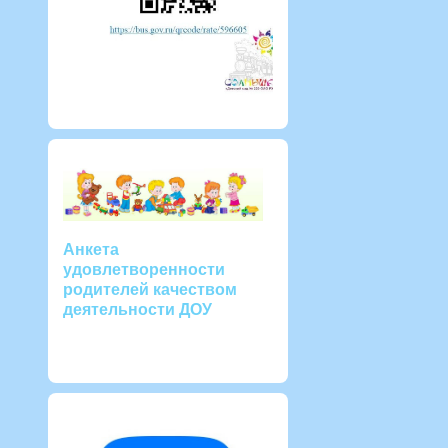
Анкета
удовлетворенности
родителей качеством
деятельности ДОУ