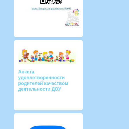
Анкета
удовлетворенности
родителей качеством
деятельности ДОУ