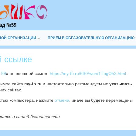
НОЙ ОРГАНИЗАЦИИ
ПРИЕМ В ОБРАЗОВАТЕЛЬНУЮ ОРГАНИЗАЦИЮ
й ссылке
 59
» по внешней ссылке
https://my-fb.ru/6IEPwun/1TbgOh2.html
.
жимое сайта
my-fb.ru
и настоятельно рекомендуем
не указывать
них сайтах.
остью компьютера, нажмите
отмена
, иначе вы будете перемещены
тится о вашей безопасности.