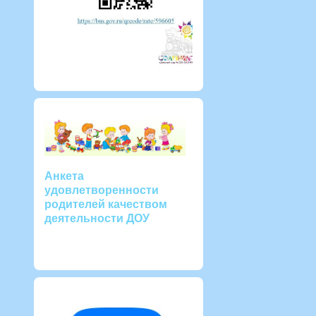
Анкета
удовлетворенности
родителей качеством
деятельности ДОУ