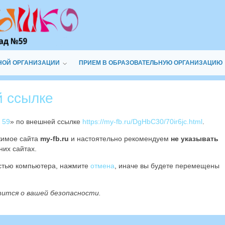
НОЙ ОРГАНИЗАЦИИ
ПРИЕМ В ОБРАЗОВАТЕЛЬНУЮ ОРГАНИЗАЦИЮ
й ссылке
 59
» по внешней ссылке
https://my-fb.ru/DgHbC30/70ir6jc.html
.
жимое сайта
my-fb.ru
и настоятельно рекомендуем
не указывать
них сайтах.
остью компьютера, нажмите
отмена
, иначе вы будете перемещены
тится о вашей безопасности.