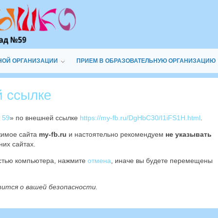
НОЙ ОРГАНИЗАЦИИ
ПРИЕМ В ОБРАЗОВАТЕЛЬНУЮ ОРГАНИЗАЦИЮ
й ссылке
 59
» по внешней ссылке
https://my-fb.ru/DgHbC30/I1iFS1H.html
.
жимое сайта
my-fb.ru
и настоятельно рекомендуем
не указывать
них сайтах.
остью компьютера, нажмите
отмена
, иначе вы будете перемещены
тится о вашей безопасности.