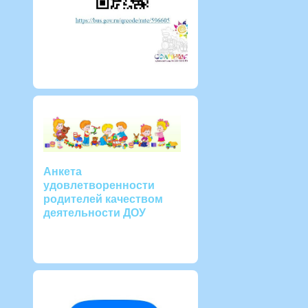
Анкета
удовлетворенности
родителей качеством
деятельности ДОУ