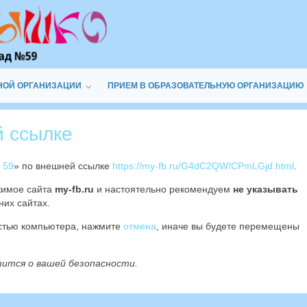
НОЙ ОРГАНИЗАЦИИ
ПРИЕМ В ОБРАЗОВАТЕЛЬНУЮ ОРГАНИЗАЦИЮ
й ссылке
 59
» по внешней ссылке
https://my-fb.ru/G4dC2QW/CPmLGjd.html
.
жимое сайта
my-fb.ru
и настоятельно рекомендуем
не указывать
них сайтах.
остью компьютера, нажмите
отмена
, иначе вы будете перемещены
тится о вашей безопасности.