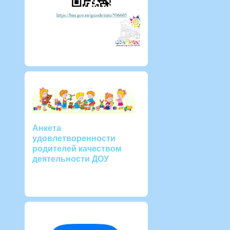
Анкета
удовлетворенности
родителей качеством
деятельности ДОУ