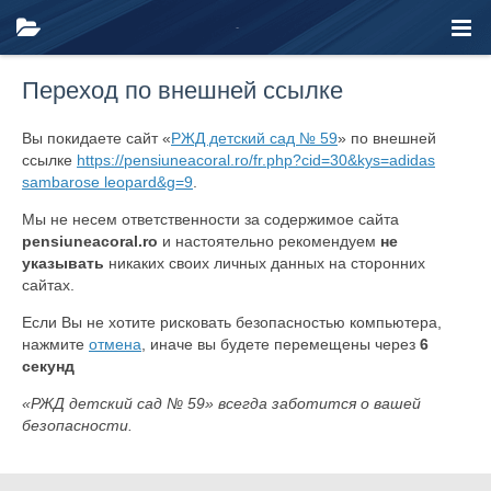
Переход по внешней ссылке
Вы покидаете сайт «
РЖД детский сад № 59
» по внешней
ссылке
https://pensiuneacoral.ro/fr.php?cid=30&kys=adidas
sambarose leopard&g=9
.
Мы не несем ответственности за содержимое сайта
pensiuneacoral.ro
и настоятельно рекомендуем
не
указывать
никаких своих личных данных на сторонних
сайтах.
Если Вы не хотите рисковать безопасностью компьютера,
нажмите
отмена
, иначе вы будете перемещены через
6
секунд
«РЖД детский сад № 59» всегда заботится о вашей
безопасности.