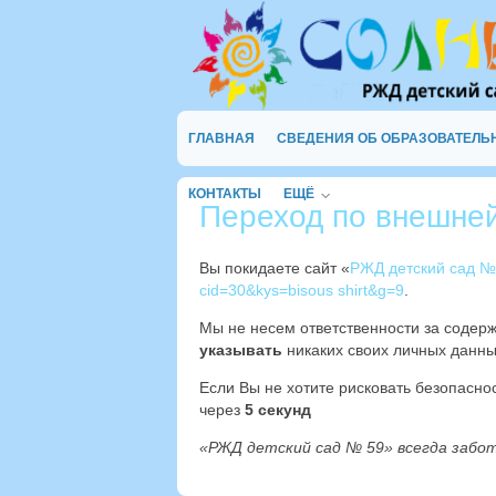
ГЛАВНАЯ
СВЕДЕНИЯ ОБ ОБРАЗОВАТЕЛЬ
КОНТАКТЫ
ЕЩЁ
Переход по внешне
Вы покидаете сайт «
РЖД детский сад №
cid=30&kys=bisous shirt&g=9
.
Мы не несем ответственности за содер
указывать
никаких своих личных данны
Если Вы не хотите рисковать безопасн
через
4
секунд
«РЖД детский сад № 59» всегда забо