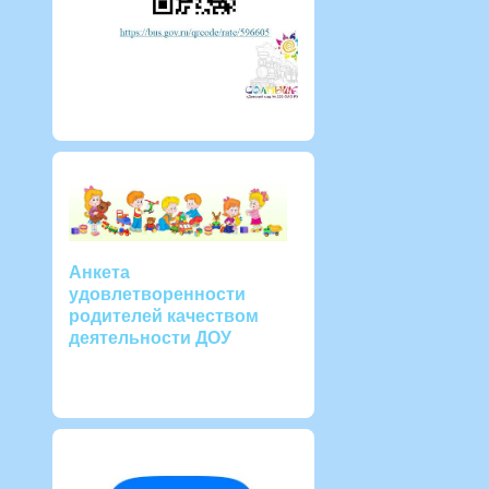
Анкета
удовлетворенности
родителей качеством
деятельности ДОУ