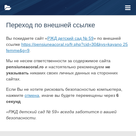
Переход по внешней ссылке
Вы покидаете сайт «
РЖД детский сад № 59
» по внешней
ссылке
https://pensiuneacoral.ro/fr.php?cid=30&kys=kayano 25
femme&g=9
.
Мы не несем ответственности за содержимое сайта
pensiuneacoral.ro
и настоятельно рекомендуем
не
указывать
никаких своих личных данных на сторонних
сайтах.
Если Вы не хотите рисковать безопасностью компьютера,
нажмите
отмена
, иначе вы будете перемещены через
6
секунд
«РЖД детский сад № 59» всегда заботится о вашей
безопасности.