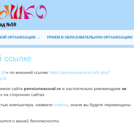
НОЙ ОРГАНИЗАЦИИ
ПРИЕМ В ОБРАЗОВАТЕЛЬНУЮ ОРГАНИЗАЦИЮ
й ссылке
 59
» по внешней ссылке
https://pensiuneacoral.ro/fr.php?
g=9
.
жимое сайта
pensiuneacoral.ro
и настоятельно рекомендуем
не
х на сторонних сайтах.
остью компьютера, нажмите
отмена
, иначе вы будете перемещены
тится о вашей безопасности.