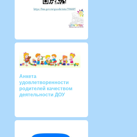
Анкета
удовлетворенности
родителей качеством
деятельности ДОУ