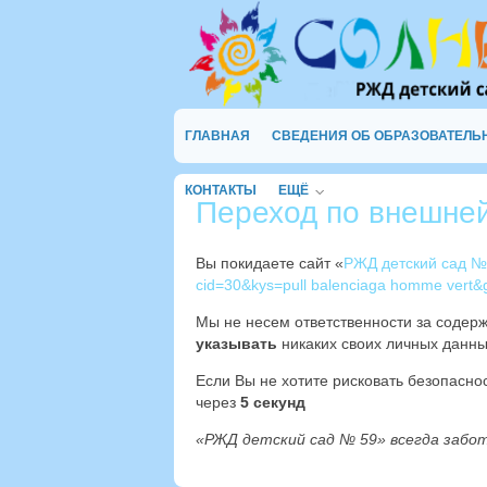
ГЛАВНАЯ
СВЕДЕНИЯ ОБ ОБРАЗОВАТЕЛЬ
КОНТАКТЫ
ЕЩЁ
Переход по внешне
Вы покидаете сайт «
РЖД детский сад №
cid=30&kys=pull balenciaga homme vert&
Мы не несем ответственности за содер
указывать
никаких своих личных данны
Если Вы не хотите рисковать безопасн
через
4
секунд
«РЖД детский сад № 59» всегда забо