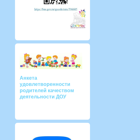
Анкета
удовлетворенности
родителей качеством
деятельности ДОУ