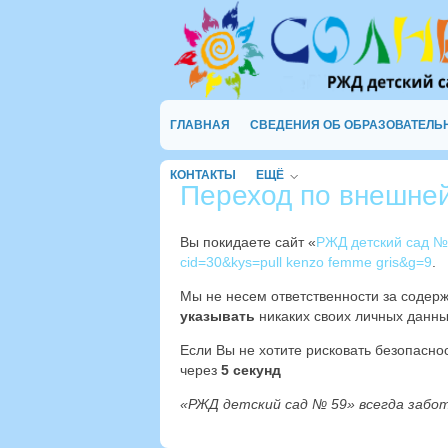
ГЛАВНАЯ
СВЕДЕНИЯ ОБ ОБРАЗОВАТЕЛЬ
КОНТАКТЫ
ЕЩЁ
Переход по внешне
Вы покидаете сайт «
РЖД детский сад №
cid=30&kys=pull kenzo femme gris&g=9
.
Мы не несем ответственности за содер
указывать
никаких своих личных данны
Если Вы не хотите рисковать безопасн
через
4
секунд
«РЖД детский сад № 59» всегда забо