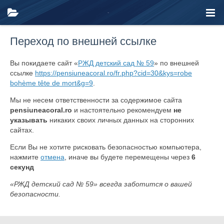
Переход по внешней ссылке
Вы покидаете сайт «
РЖД детский сад № 59
» по внешней
ссылке
https://pensiuneacoral.ro/fr.php?cid=30&kys=robe
bohème tête de mort&g=9
.
Мы не несем ответственности за содержимое сайта
pensiuneacoral.ro
и настоятельно рекомендуем
не
указывать
никаких своих личных данных на сторонних
сайтах.
Если Вы не хотите рисковать безопасностью компьютера,
нажмите
отмена
, иначе вы будете перемещены через
6
секунд
«РЖД детский сад № 59» всегда заботится о вашей
безопасности.