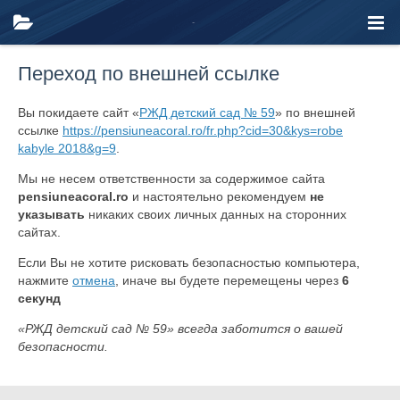
Переход по внешней ссылке
Вы покидаете сайт «
РЖД детский сад № 59
» по внешней
ссылке
https://pensiuneacoral.ro/fr.php?cid=30&kys=robe
kabyle 2018&g=9
.
Мы не несем ответственности за содержимое сайта
pensiuneacoral.ro
и настоятельно рекомендуем
не
указывать
никаких своих личных данных на сторонних
сайтах.
Если Вы не хотите рисковать безопасностью компьютера,
нажмите
отмена
, иначе вы будете перемещены через
6
секунд
«РЖД детский сад № 59» всегда заботится о вашей
безопасности.