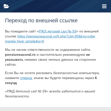
Переход по внешней ссылке
Вы покидаете сайт «
РЖД детский сад № 59
» по внешней
ссылке
https://pensiuneacoral.ro/fr.php?cid=30&kys=robe
mariée hiver simple&g=9
.
Мы не несем ответственности за содержимое сайта
pensiuneacoral.ro
и настоятельно рекомендуем
не
указывать
никаких своих личных данных на сторонних
сайтах.
Если Вы не хотите рисковать безопасностью компьютера,
нажмите
отмена
, иначе вы будете перемещены через
6
секунд
«РЖД детский сад № 59» всегда заботится о вашей
безопасности.