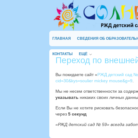
ГЛАВНАЯ
СВЕДЕНИЯ ОБ ОБРАЗОВАТЕЛЬ
КОНТАКТЫ
ЕЩЁ
Переход по внешне
Вы покидаете сайт «
РЖД детский сад №
cid=30&kys=soulier mickey mouse&g=9
.
Мы не несем ответственности за содер
указывать
никаких своих личных данны
Если Вы не хотите рисковать безопасн
через
4
секунд
«РЖД детский сад № 59» всегда забо