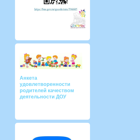
Анкета
удовлетворенности
родителей качеством
деятельности ДОУ