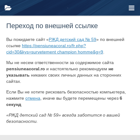
Переход по внешней ссылке
Вы покидаете сайт «
РЖД детский сад № 59
» по внешней
ссылке
https://pensiuneacoral.ro/fr.php?
cid=30&kys=survetement champion homme&g=9
.
Мы не несем ответственности за содержимое сайта
pensiuneacoral.ro
и настоятельно рекомендуем
не
указывать
никаких своих личных данных на сторонних
сайтах.
Если Вы не хотите рисковать безопасностью компьютера,
нажмите
отмена
, иначе вы будете перемещены через
6
секунд
«РЖД детский сад № 59» всегда заботится о вашей
безопасности.