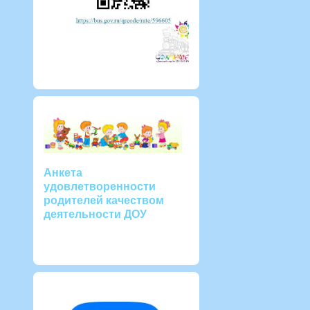
Анкета
удовлетворенности
родителей качеством
деятельности ДОУ