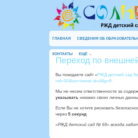
ГЛАВНАЯ
СВЕДЕНИЯ ОБ ОБРАЗОВАТЕЛЬ
КОНТАКТЫ
ЕЩЁ
Переход по внешне
Вы покидаете сайт «
РЖД детский сад №
cid=30&kys=sweat skull&g=9
.
Мы не несем ответственности за содер
указывать
никаких своих личных данны
Если Вы не хотите рисковать безопасн
через
4
секунд
«РЖД детский сад № 59» всегда забо