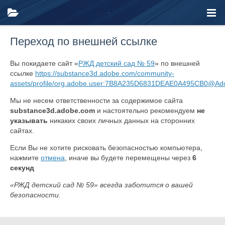
Переход по внешней ссылке
Вы покидаете сайт «
РЖД детский сад № 59
» по внешней
ссылке
https://substance3d.adobe.com/community-
assets/profile/org.adobe.user:7B8A235D6831DEAE0A495CB0@Ad
Мы не несем ответственности за содержимое сайта
substance3d.adobe.com
и настоятельно рекомендуем
не
указывать
никаких своих личных данных на сторонних
сайтах.
Если Вы не хотите рисковать безопасностью компьютера,
нажмите
отмена
, иначе вы будете перемещены через
6
секунд
«РЖД детский сад № 59» всегда заботится о вашей
безопасности.