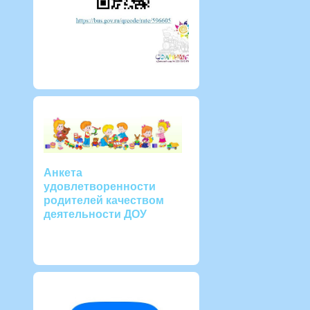
Анкета
удовлетворенности
родителей качеством
деятельности ДОУ