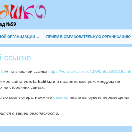
НОЙ ОРГАНИЗАЦИИ
ПРИЕМ В ОБРАЗОВАТЕЛЬНУЮ ОРГАНИЗАЦИЮ
й ссылке
 59
» по внешней ссылке
https://vorota-kalitki.ru/1kWEntc/19DSQEl.ht
жимое сайта
vorota-kalitki.ru
и настоятельно рекомендуем
не
х на сторонних сайтах.
остью компьютера, нажмите
отмена
, иначе вы будете перемещены
тится о вашей безопасности.