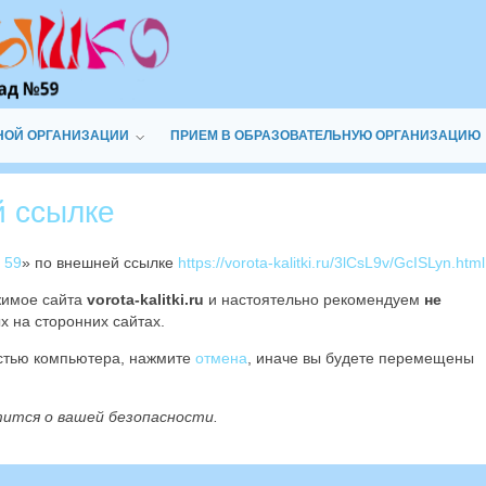
НОЙ ОРГАНИЗАЦИИ
ПРИЕМ В ОБРАЗОВАТЕЛЬНУЮ ОРГАНИЗАЦИЮ
й ссылке
 59
» по внешней ссылке
https://vorota-kalitki.ru/3lCsL9v/GcISLyn.html
жимое сайта
vorota-kalitki.ru
и настоятельно рекомендуем
не
х на сторонних сайтах.
остью компьютера, нажмите
отмена
, иначе вы будете перемещены
тится о вашей безопасности.