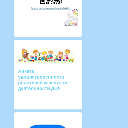
Анкета
удовлетворенности
родителей качеством
деятельности ДОУ