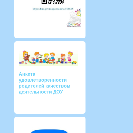
Анкета
удовлетворенности
родителей качеством
деятельности ДОУ