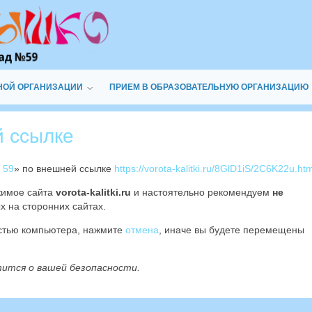
НОЙ ОРГАНИЗАЦИИ
ПРИЕМ В ОБРАЗОВАТЕЛЬНУЮ ОРГАНИЗАЦИЮ
й ссылке
 59
» по внешней ссылке
https://vorota-kalitki.ru/8GlD1iS/2C6K22u.htm
жимое сайта
vorota-kalitki.ru
и настоятельно рекомендуем
не
х на сторонних сайтах.
остью компьютера, нажмите
отмена
, иначе вы будете перемещены
тится о вашей безопасности.