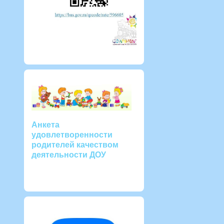
Анкета
удовлетворенности
родителей качеством
деятельности ДОУ