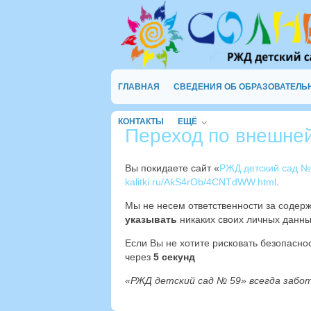
ГЛАВНАЯ
СВЕДЕНИЯ ОБ ОБРАЗОВАТЕЛЬ
КОНТАКТЫ
ЕЩЁ
Переход по внешне
Вы покидаете сайт «
РЖД детский сад №
kalitki.ru/AkS4rOb/4CNTdWW.html
.
Мы не несем ответственности за содер
указывать
никаких своих личных данны
Если Вы не хотите рисковать безопасн
через
4
секунд
«РЖД детский сад № 59» всегда забо